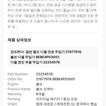
턴 유니온, 머니그램 참고: 연료 공급 시스템을 점검하고 설치
하기 전에 연료 필터를 교체하는 것이 좋습니다. 우리 를 선택
하는 이유: 1품질은 문화입니다. 전문적인 거래 경험은 모든 문
제를 해결하는 데 도움이 됩니다.2- 시간은 금이야 - 당신은 모
든 상...
제품 상세정보
강조하다:
일반 철도 디젤 연료 주입기 21977918
,
볼보 디젤 주입기 BEBE4P03001
,
디젤 엔진 부품 주입기 22254576
Part Number:
22254576
Other No:
21977918 BEBE4P03001
Engine:
볼브
Product Name:
볼브 인젝터
Warranty:
6개월
Packing:
오리지널 패키지 / 중성 포장
Origin:
원래 새로운 / 재제조한 /는 중국에서 했습