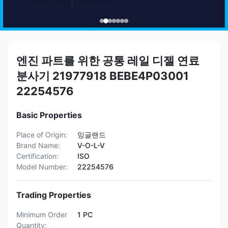
엔진 파트를 위한 공통 레일 디젤 연료
분사기 21977918 BEBE4P03001
22254576
Basic Properties
Place of Origin:
잉글랜드
Brand Name:
V-O-L-V
Certification:
ISO
Model Number:
22254576
Trading Properties
Minimum Order
1 PC
Quantity: