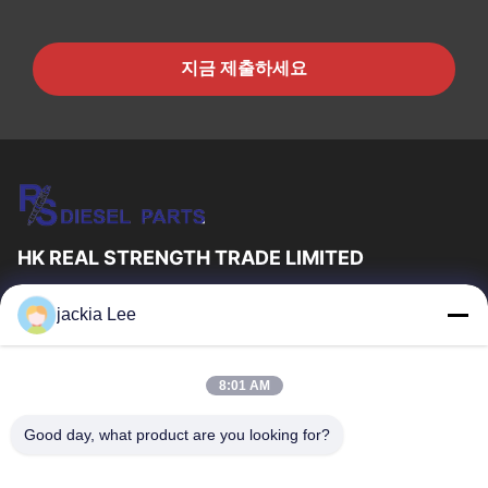
지금 제출하세요
HK REAL STRENGTH TRADE LIMITED
우리는 보쉬 덴소 델프 I 애벌레 볼보 쿠민스 토요타 이수주 회사
jackia Lee
dealer。입니다 왓츠앱 수 :0086 159 2067 9523 .
빠른 링크
8:01 AM
집
제품
우리 에 관한 것
공장 투어
Good day, what product are you looking for?
품질 관리
저희와 연락