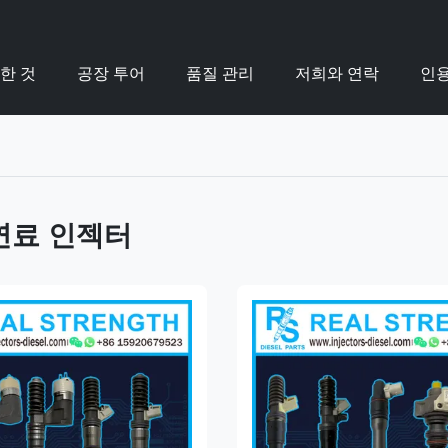
한 것
공장 투어
품질 관리
저희와 연락
인용
연료 인젝터