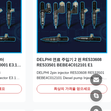
젝터
DELPHI 연료 주입기 2 핀 RE533608
001 E3.1
RE533501 BEBE4C012101 E1
3
DELPHI 2pin injector RE533608 RE533501
ector E3.1
BEBE4C012101 Diesel pump Injector V-O-L-
TRUCK
V BEBE4C012101 E1 Detailed Product
art Number:
Datasheet: Part Number: RE533608
세요
최상의 가격을 얻으세요
OE NO:
RE533501 OE NO: BEBE4C012101 Origin:
nspection of
original new/Remanufactured/made in China
 contamination
new Payment Term: T/T. Western Union,
fitting. ...
Remark: We advise inspection of the ...