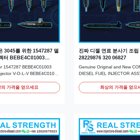
 3045를 위한 1547287 델
진짜 디젤 연료 분사기 조립
터 BEBE4C01003
28229876 320 06827
003 A0은 흘러나옵니다
tor 1547287 BEBE4C01003
Genuine Original and New 
njector V-O-L-V BEBE4C01003
DIESEL FUEL INJECTOR ASS
045 US LOW FLOW Detailed
320/06827 Detailed Product Da
heet: Part Number: 1547287
Number: 28229876 OE NO: 32
의 가격을 얻으세요
최상의 가격을 얻으
01003 Origin: original
Origin: original new/Remanuf
ctured/made in China new
in China new Payment Term: T
 T/T. Western Union, Remark:
Union, Remark: We advise insp
ction of the ...
fuel supply system for any ...