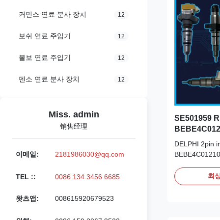
커민스 연료 분사 장치
12
보쉬 연료 주입기
12
볼보 연료 주입기
12
덴소 연료 분사 장치
12
Miss. admin
SE501959
销售经理
BEBE4C012
DELPHI 2pin 
BEBE4C012101 
이메일:
2181986030@qq.com
V BEBE4C0121
Datasheet: Pa
최상
TEL ::
0086 134 3456 6685
RE533501 OE 
original new/
왓츠앱:
008615920679523
new Payment T
Remark: We adv