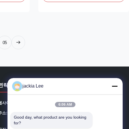
riginal
NO: 20517502 85000417 Remark: We
 China new
advise inspection of the fuel supply system
nion, Remark:
for any contamination and a change of
 ...
fuelfilter before fitting. ...
05
연락처
jackia Lee
웹사이트:
injectors-diesel.com
6:06 AM
주소::
플랫 B5, 1/ Ｆ , IND 건물에 인원을 배치하, 116-118 얼
Good day, what product are you looking 
마나 명조인 거리, 관통, KL, 홍콩
for?