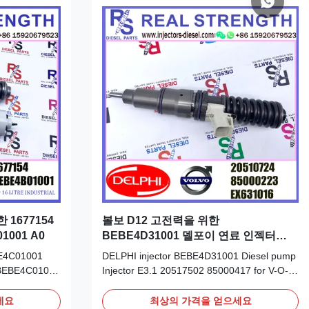
 1677154
볼보 D12 고전력을 위한
001 A0
BEBE4D31001 델포이 연료 인젝터
20517502 85000417
BE4C01001
DELPHI injector BEBE4D31001 Diesel pump
V BEBE4C01001
Injector E3.1 20517502 85000417 for V-O-L-
etailed
V D12 HIGH POWER​ Detailed Product
er: 1677154
Datasheet: Part Number: BEBE4D31001 OE
세요
최상의 가격을 얻으세요