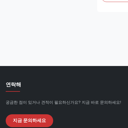
BEBE4D03101
20530081 Rema
the fuel suppl
and a change of 
연락해
궁금한 점이 있거나 견적이 필요하신가요? 지금 바로 문의하세요!
지금 문의하세요