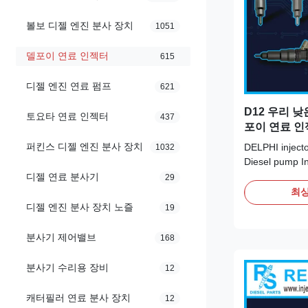
볼보 디젤 엔진 분사 장치
1051
델포이 연료 인젝터
615
디젤 엔진 연료 펌프
621
D12 우리 낮은
토요타 연료 인젝터
437
포이 연료 인젝
BEBE4C01
퍼킨스 디젤 엔진 분사 장치
DELPHI injec
1032
Diesel pump I
A0 for D12 3
디젤 연료 분사기
29
Product Datas
최상
OE NO: BEBE4C
디젤 엔진 분사 장치 노즐
19
new/Remanufa
Payment Term:
분사기 제어밸브
168
We advise inspe
분사기 수리용 장비
12
캐터필러 연료 분사 장치
12