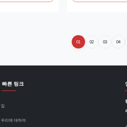
 BEBE4D34001 OE NO:
OE NO: BEBE4C01001 Origin: o
rk: We advise inspection of
new/Remanufactured/made in
y system for any contamination
Payment Term: T/T. Western U
fuelfilter before fitting. ...
We advise inspection of the fuel
01
02
03
04
빠른 링크
집
우리에 대하여