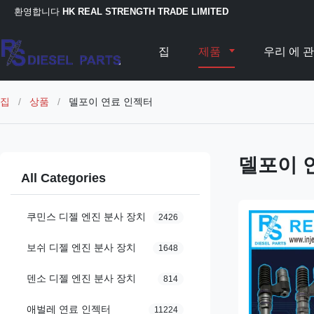
환영합니다
HK REAL STRENGTH TRADE LIMITED
집
제품
우리 에 관
집
/
상품
/
델포이 연료 인젝터
델포이 
All Categories
쿠민스 디젤 엔진 분사 장치
2426
보쉬 디젤 엔진 분사 장치
1648
덴소 디젤 엔진 분사 장치
814
애벌레 연료 인젝터
11224