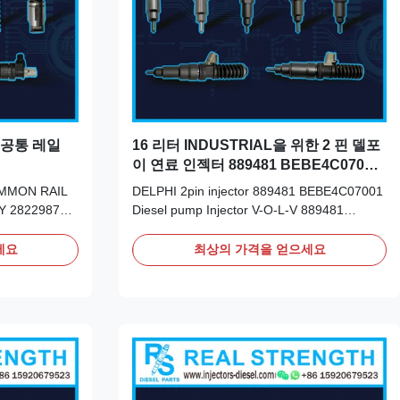
 공통 레일
16 리터 INDUSTRIAL을 위한 2 핀 델포
이 연료 인젝터 889481 BEBE4C07001
볼보 E1
COMMON RAIL
DELPHI 2pin injector 889481 BEBE4C07001
Y 28229876,
Diesel pump Injector V-O-L-V 889481
tasheet: Part
BEBE4C07001 E1 for 16 LITRE
0/06827
INDUSTRIAL Detailed Product Datasheet:
세요
최상의 가격을 얻으세요
actured/made
Part Number: 33800-84410 OE NO:
/T. Western
BEBE4C09102 Origin: original
ection of the
new/Remanufactured/made in China new
Payment Term: T/T. Western Union, Remark:
We advise ...