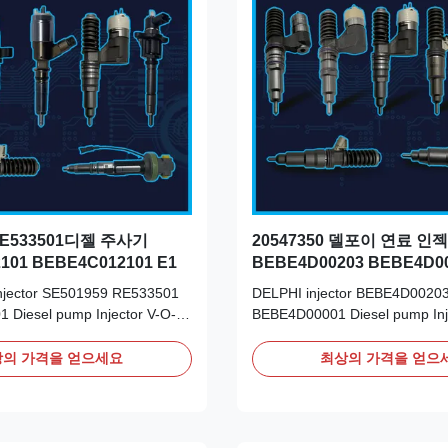
 RE533501디젤 주사기
20547350 델포이 연료 인
101 BEBE4C012101 E1
BEBE4D00203 BEBE4D00
디젤 펌프 분사기
injector SE501959 RE533501
DELPHI injector BEBE4D0020
Diesel pump Injector V-O-L-
BEBE4D00001 Diesel pump Inj
01 E1 Detailed Product
20547350 for V-O-L-V FH12 
rt Number: SE501959
Detailed Product Datasheet: P
의 가격을 얻으세요
최상의 가격을 얻으
NO: BEBE4C012101 Origin:
BEBE4D00203 BEBE4D00001 
Remanufactured/made in China
20547350 Remark: We advise i
erm: T/T. Western Union,
the fuel supply system for any
ise inspection of the ...
and a change of fuelfilter before 