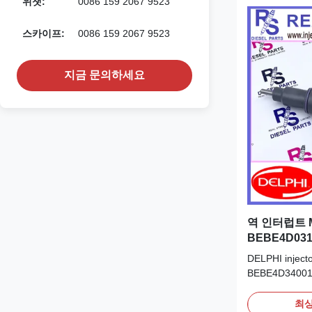
위챗:
0086 159 2067 9523
스카이프:
0086 159 2067 9523
지금 문의하세요
역 인터럽트 M
BEBE4D03
BEBE4D340
DELPHI injec
BEBE4D34001 D
20530081 for
Detailed Prod
최상