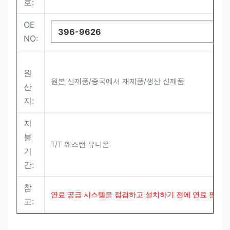
호:
OE
396-9626
NO:
원
원본 신제품/중국에서 재제품/생산 신제품
산
지:
지
불
T/T 웨스턴 유니온
기
간:
참
연료 공급 시스템을 점검하고 설치하기 전에 연료 필터를
고: