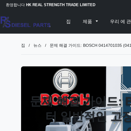
환영합니다
HK REAL STRENGTH TRADE LIMITED
집
제품
우리 에 관
집
/
뉴스
/
문제 해결 가이드: BOSCH 0414701035 (041
문제 해결 가이드: BO
터 일반적인 고장 및